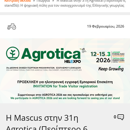
Κεντρική σελΊδα
» Γεωργία » Η Mascus στην 31η Agrotica (Περίπτερο 6,
stand5b): Η ψηφιακή πύλη για τον εκσυγχρονισμό της Eλληνικής γεωργίας
19 Φεβρουαρίου, 2026
Η Mascus στην 31η
0
Agrotica (Περίπτερο 6,