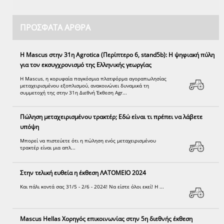
ΠΡΌΣΦΑΤΑ ΆΡΘΡΑ
Η Mascus στην 31η Agrotica (Περίπτερο 6, stand5b): Η ψηφιακή πύλη
για τον εκσυγχρονισμό της Eλληνικής γεωργίας
Η Mascus, η κορυφαία παγκόσμια πλατφόρμα αγοραπωλησίας
μεταχειρισμένου εξοπλισμού, ανακοινώνει δυναμικά τη
συμμετοχή της στην 31η Διεθνή Έκθεση Agr...
Πώληση μεταχειρισμένου τρακτέρ; Εδώ είναι τι πρέπει να λάβετε
υπόψη
Μπορεί να πιστεύετε ότι η πώληση ενός μεταχειρισμένου
τρακτέρ είναι μια απλ...
Στην τελική ευθεία η έκθεση ΛΑΤΟΜΕΙΟ 2024
Και πάλι κοντά σας 31/5 - 2/6 - 2024! Να είστε όλοι εκεί! Η ...
Mascus Hellas Χορηγός επικοινωνίας στην 5η διεθνής έκθεση