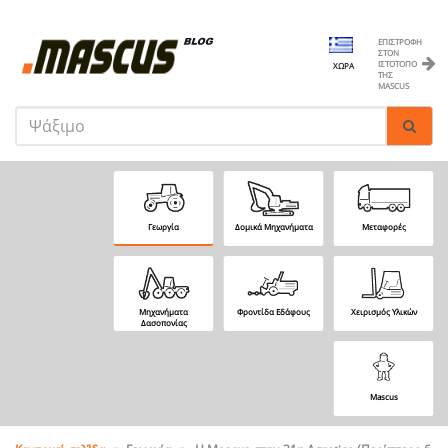
ΕΠΙΣΤΡΟΦΉ
ΣΤΟΝ
ΙΣΤΌΤΟΠΟ
ΧΏΡΑ
ΤΗΣ
MASCUS
Γεωργία
Δομικά Μηχανήματα
Μεταφορές
Μηχανήματα
Φροντίδα Εδάφους
Χειρισμός Υλικών
Δασοπονίας
Mascus